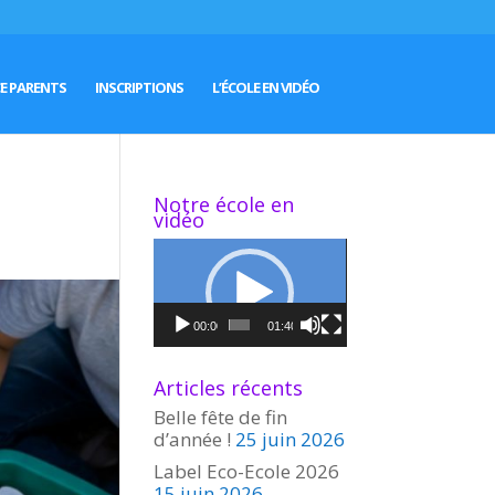
E PARENTS
INSCRIPTIONS
L’ÉCOLE EN VIDÉO
Notre école en
vidéo
Lecteur
vidéo
00:00
01:40
Articles récents
Belle fête de fin
d’année !
25 juin 2026
Label Eco-Ecole 2026
15 juin 2026