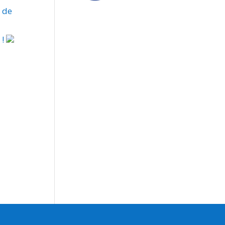
e de
 !