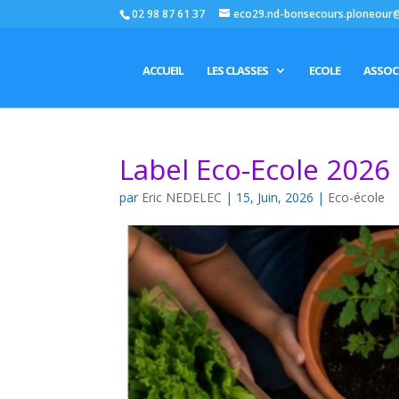
02 98 87 61 37
eco29.nd-bonsecours.ploneour
ACCUEIL
LES CLASSES
ECOLE
ASSOC
Label Eco-Ecole 2026
par
Eric NEDELEC
|
15, Juin, 2026
|
Eco-école