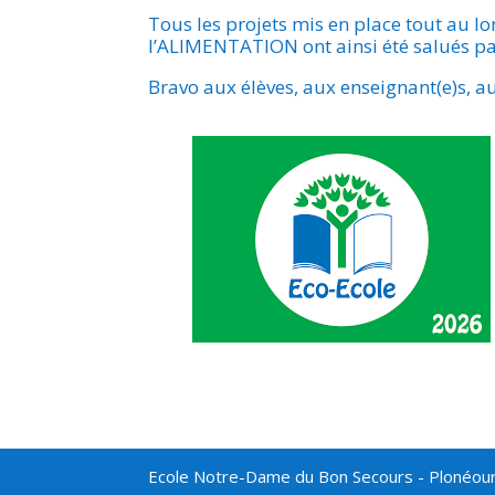
Tous les projets mis en place tout au lo
l’ALIMENTATION ont ainsi été salués par
Bravo aux élèves, aux enseignant(e)s, au
Ecole Notre-Dame du Bon Secours - Plonéou