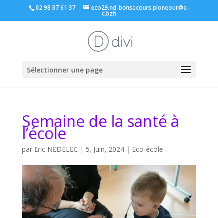
02 98 87 61 37
eco29.nd-bonsecours.ploneour@e-
c.bzh
Sélectionner une page
Semaine de la santé à
l’école
par
Eric NEDELEC
|
5, Juin, 2024
|
Eco-école