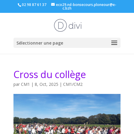
02 98 87 61 37
eco29.nd-bonsecours.ploneour@e-
c.bzh
Sélectionner une page
Cross du collège
par
CM1
|
8, Oct, 2025
|
CM1/CM2