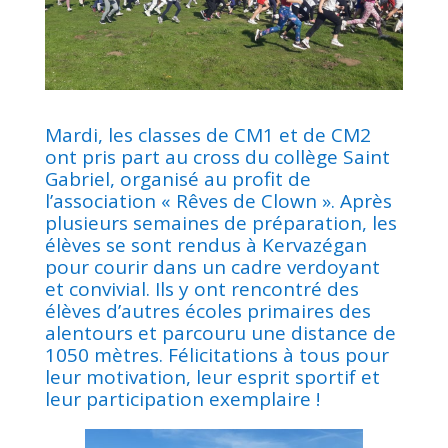
Mardi, les classes de CM1 et de CM2
ont pris part au cross du collège Saint
Gabriel, organisé au profit de
l’association « Rêves de Clown ». Après
plusieurs semaines de préparation, les
élèves se sont rendus à Kervazégan
pour courir dans un cadre verdoyant
et convivial. Ils y ont rencontré des
élèves d’autres écoles primaires des
alentours et parcouru une distance de
1050 mètres. Félicitations à tous pour
leur motivation, leur esprit sportif et
leur participation exemplaire !