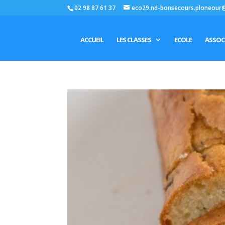
02 98 87 61 37
eco29.nd-bonsecours.ploneour
ACCUEIL
LES CLASSES
ECOLE
ASSOC