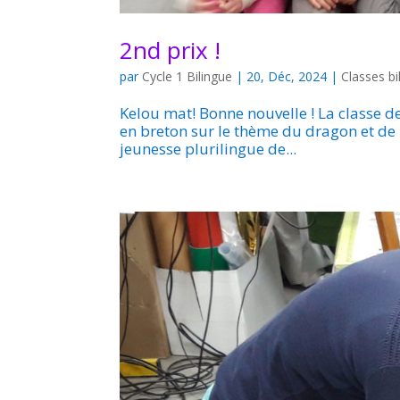
2nd prix !
par
Cycle 1 Bilingue
|
20, Déc, 2024
|
Classes bi
Kelou mat! Bonne nouvelle ! La classe d
en breton sur le thème du dragon et de 
jeunesse plurilingue de...