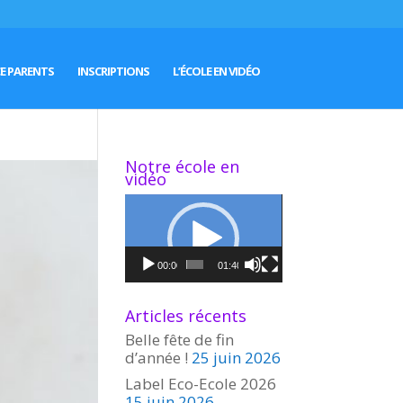
E PARENTS
INSCRIPTIONS
L’ÉCOLE EN VIDÉO
Notre école en
vidéo
Lecteur
vidéo
00:00
01:40
Articles récents
Belle fête de fin
d’année !
25 juin 2026
Label Eco-Ecole 2026
15 juin 2026