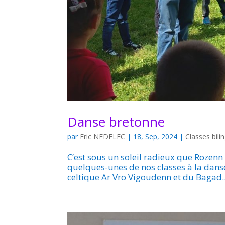
Danse bretonne
par
Eric NEDELEC
|
18, Sep, 2024
|
Classes bili
C’est sous un soleil radieux que Rozenn e
quelques-unes de nos classes à la danse
celtique Ar Vro Vigoudenn et du Bagad..