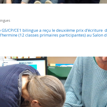
lingues
e GS/CP/CE1 bilingue a reçu le deuxième prix d’écriture 
l’hermine (12 classes primaires participantes) au Salon d