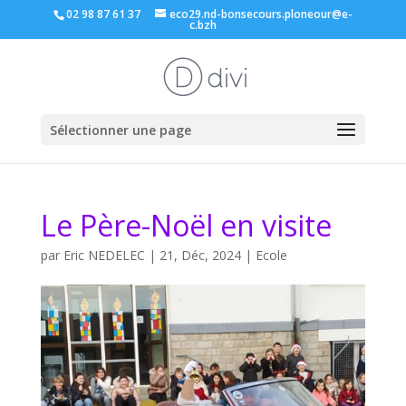
02 98 87 61 37
eco29.nd-bonsecours.ploneour@e-
c.bzh
Sélectionner une page
Le Père-Noël en visite
par
Eric NEDELEC
|
21, Déc, 2024
|
Ecole