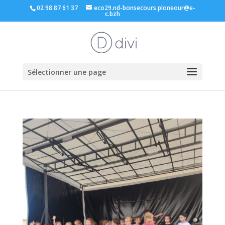
02 98 87 61 37
eco29.nd-bonsecours.ploneour@e-
c.bzh
Sélectionner une page