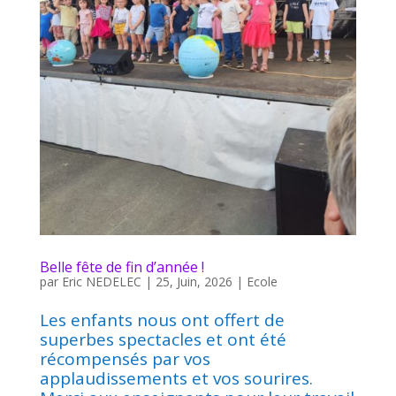
Belle fête de fin d’année !
par
Eric NEDELEC
|
25, Juin, 2026
|
Ecole
Les enfants nous ont offert de
superbes spectacles et ont été
récompensés par vos
applaudissements et vos sourires.