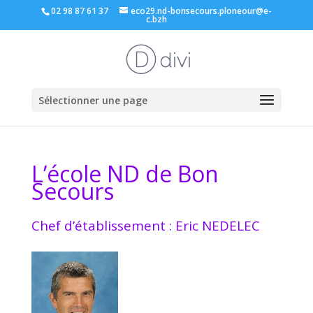
02 98 87 61 37
eco29.nd-bonsecours.ploneour@e-
c.bzh
Sélectionner une page
L’école ND de Bon
Secours
Chef d’établissement : Eric NEDELEC