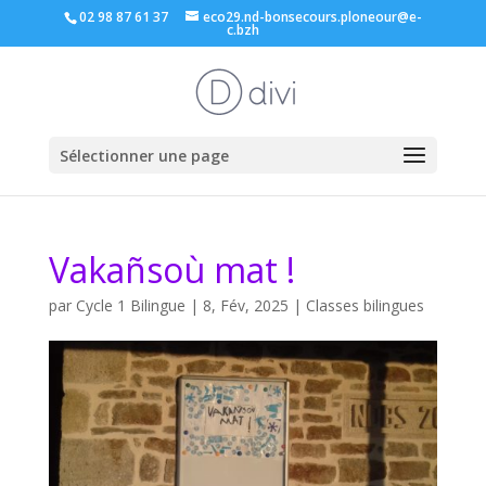
02 98 87 61 37
eco29.nd-bonsecours.ploneour@e-
c.bzh
Sélectionner une page
Vakañsoù mat !
par
Cycle 1 Bilingue
|
8, Fév, 2025
|
Classes bilingues