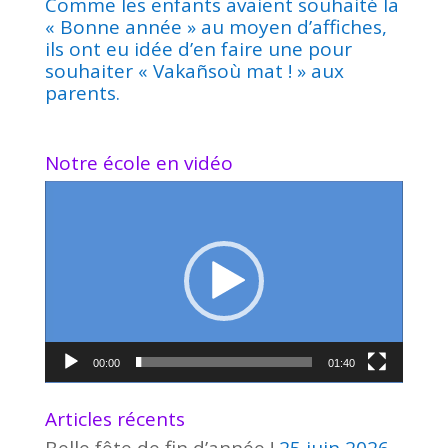
Comme les enfants avaient souhaité la
« Bonne année » au moyen d’affiches,
ils ont eu idée d’en faire une pour
souhaiter « Vakañsoù mat ! » aux
parents.
Notre école en vidéo
Lecteur
vidéo
00:00
01:40
Articles récents