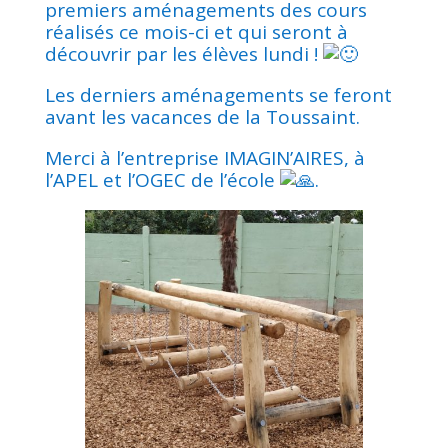
premiers aménagements des cours
réalisés ce mois-ci et qui seront à
découvrir par les élèves lundi !
Les derniers aménagements se feront
avant les vacances de la Toussaint.
Merci à l’entreprise IMAGIN’AIRES, à
l’APEL et l’OGEC de l’école
.