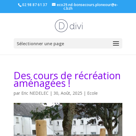
02 98 87 61 37
eco29.nd-bonsecours.ploneour@e-
c.bzh
Sélectionner une page
Des cours de récréation
aménagées !
par
Eric NEDELEC
|
30, Août, 2025
|
Ecole