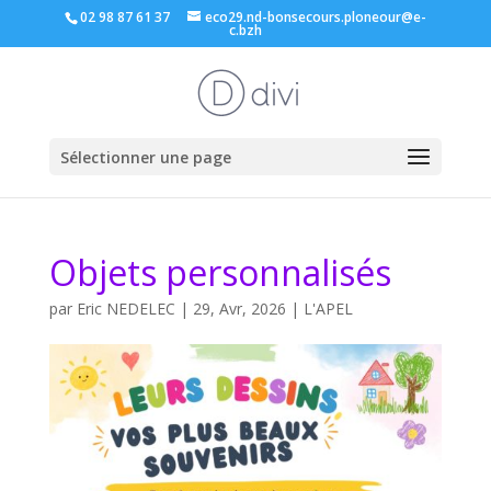
02 98 87 61 37
eco29.nd-bonsecours.ploneour@e-
c.bzh
Sélectionner une page
Objets personnalisés
par
Eric NEDELEC
|
29, Avr, 2026
|
L'APEL