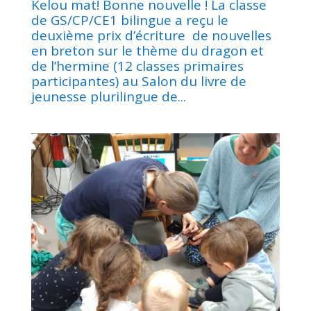
Kelou mat! Bonne nouvelle ! La classe
de GS/CP/CE1 bilingue a reçu le
deuxième prix d’écriture de nouvelles
en breton sur le thème du dragon et
de l’hermine (12 classes primaires
participantes) au Salon du livre de
jeunesse plurilingue de...