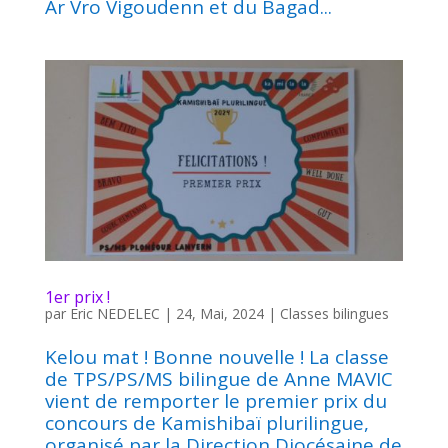
Ar Vro Vigoudenn et du Bagad...
1er prix !
par
Eric NEDELEC
|
24, Mai, 2024
|
Classes bilingues
Kelou mat ! Bonne nouvelle ! La classe
de TPS/PS/MS bilingue de Anne MAVIC
vient de remporter le premier prix du
concours de Kamishibaï plurilingue,
organisé par la Direction Diocésaine de