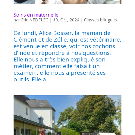
Soins en maternelle
par
Eric NEDELEC
|
10, Oct, 2024
|
Classes bilingues
Ce lundi, Alice Bosser, la maman de
Clément et de Zélie, qui est vétérinaire,
est venue en classe, voir nos cochons
d’Inde et répondre à nos questions.
Elle nous a très bien expliqué son
métier, comment elle faisait un
examen ; elle nous a présenté ses
outils. Elle a...