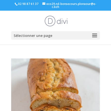
02 98 87 61 37
eco29.nd-bonsecours.ploneour@e-
c.bzh
Sélectionner une page